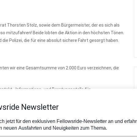
rat Thorsten Stolz, sowie dem Bürgermeister, der es sich als
orso mitzufahren! Beide lobten die Aktion in den höchsten Tönen.
ie Polizei, die für eine absolut sichere Fahrt gesorgt haben.
nten wir eine Gesamtsumme von 2.000 Euro verzeichnen, die
 Kontakt-, Informations- und Beratungsstelle für
feorganisationen eine unverzichtbare Arbeit für
wsride Newsletter
Tickets
– für die Stadtverwaltung (2 Tickets) und das
h jetzt für den exklusiven Fellowsride-Newsletter an und erfahr
on neuen Ausfahrten und Neuigkeiten zum Thema.