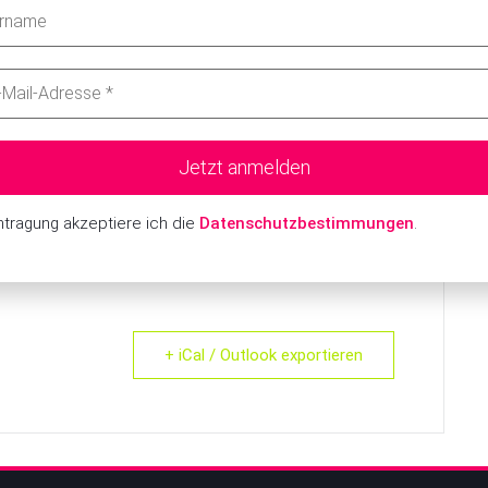
MKK für 2027 bereits beschlossene Sache! Wir sehen uns im
intragung akzeptiere ich die
Datenschutzbestimmungen
.
+ iCal / Outlook exportieren