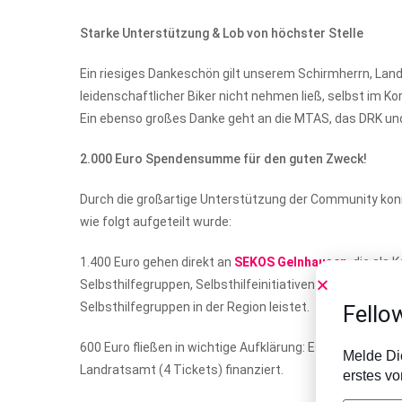
Starke Unterstützung & Lob von höchster Stelle
Ein riesiges Dankeschön gilt unserem Schirmherrn, Land
leidenschaftlicher Biker nicht nehmen ließ, selbst im K
Ein ebenso großes Danke geht an die MTAS, das DRK und d
2.000 Euro Spendensumme für den guten Zweck!
Durch die großartige Unterstützung der Community kon
wie folgt aufgeteilt wurde:
1.400 Euro gehen direkt an
SEKOS Gelnhausen
, die als
Selbsthilfegruppen, Selbsthilfeinitiativen und Selbsthil
Selbsthilfegruppen in der Region leistet.
Fello
600 Euro fließen in wichtige Aufklärung: Es wurden
EMG-
Melde Dic
Landratsamt (4 Tickets) finanziert.
erstes v