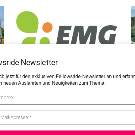
wsride Newsletter
Warteliste EMG Ersthelferkurs
h jetzt für den exklusiven Fellowsride-Newsletter an und erfahr
on neuen Ausfahrten und Neuigkeiten zum Thema.
Wir werden oft gefragt, wann es die
ersten Termine für den Ersthelferkurs
mentale Gesundheit EMG geben wird.
Hier das UpDate mit Antworten: Wer von
euch
S