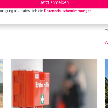
Weiterlesen ▷
F
intragung akzeptiere ich die
Datenschutzbestimmungen
.
g
k
F
W