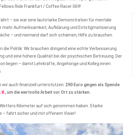
Fellows Ride Frankfurt / Coffee Racer 069!
ahrt – sie war eine lautstarke Demonstration für mentale
ür mehr Aufmerksamkeit, Aufklärung und Entstigmatisierung
hwäche – und niemand darf sich schämen, Hilfe zu brauchen.
an die Politik: Wir brauchen dringend eine echte Verbesserung
 und eine höhere Qualität bei der psychischen Betreuung. Der
on liegen – damit Lehrkräfte, Angehörige und Kolleg:innen
.
wir auch finanziell unterstützen.
290 Euro gingen als Spende
.V.
, um die wertvolle Arbeit vor Ort zu stärken.
en Wetters Kilometer auf sich genommen haben. Starke
– fahrt sicher und mit offenem Visier!