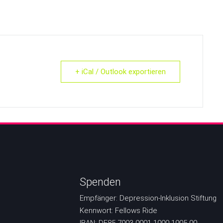
+ iCal / Outlook exportieren
Spenden
Empfänger: Depression-Inklusion Stiftung
Kennwort: Fellows Ride