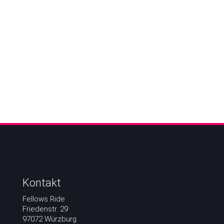
Kontakt
Fellows Ride
Friedenstr. 29
97072 Würzburg