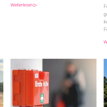
Weiterlesen ▷
F
g
k
F
W