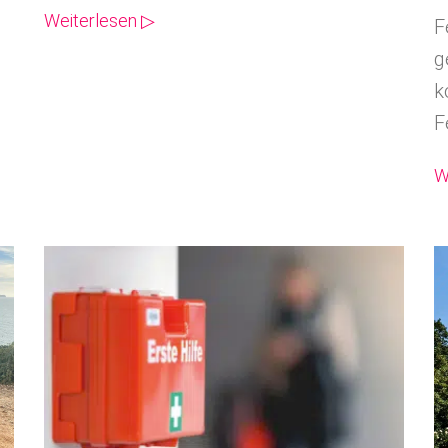
Weiterlesen ▷
F
g
k
F
W