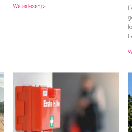
Weiterlesen ▷
F
g
k
F
W